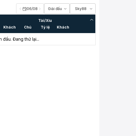
06/08
Giải đấu
Sky88
Tài/Xỉu
Chủ
Tỷ lệ
Khách
Khách
n đấu. Đang thử lại...