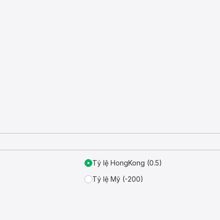
Tỷ lệ HongKong (0.5)
Tỷ lệ Mỹ (-200)