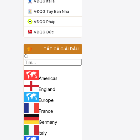
VĐQG Italia
VĐQG Tây Ban Nha
VĐQG Pháp
VĐQG Đức
TẤT CẢ GIẢI ĐẤU
Americas
England
Europe
France
Germany
Italy