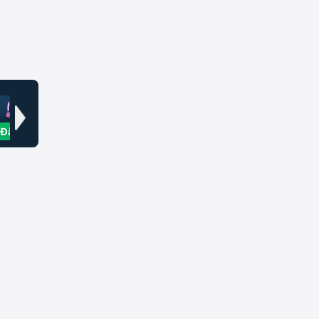
Đặt cược
Đặt cược