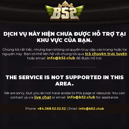
DỊCH VỤ NÀY HIỆN CHƯA ĐƯỢC HỖ TRỢ TẠI
KHU VỰC CỦA BẠN.
Chúng tôi rất tiếc, nhưng bạn không có quyền truy cập vào trang hoặc tài
nguyên này. Bạn có thể liên hệ với chúng tôi qua
trò chuyện trực tuyến
hoặc email:
info@b52.club
để được hỗ trợ.
THE SERVICE IS NOT SUPPORTED IN THIS
AREA.
We are sorry, but you do not have access to this page or resource. You can
contact us via
live chat
or email:
info@b52.club
for assistance.
Phone:
+84.368.52.52.52
| Email:
info@b52.club