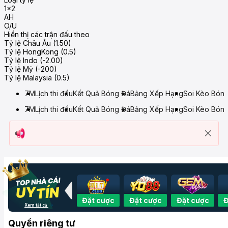
1x2
AH
O/U
Hiển thị các trận đấu theo
Tỷ lệ Châu Âu (1.50)
Tỷ lệ HongKong (0.5)
Tỷ lệ Indo (-2.00)
Tỷ lệ Mỹ (-200)
Tỷ lệ Malaysia (0.5)
7M
Lịch thi đấu
Kết Quả Bóng Đá
Bảng Xếp Hạng
Soi Kèo Bón
7M
Lịch thi đấu
Kết Quả Bóng Đá
Bảng Xếp Hạng
Soi Kèo Bón
Đặt cược
Đặt cược
Đặt cược
Đ
Xem tất cả
Quyền riêng tư