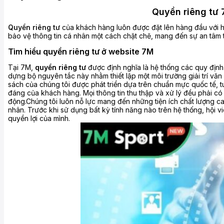
Quyền riêng tư 
Quyền riêng tư
của khách hàng luôn được đặt lên hàng đầu với 
bảo vệ thông tin cá nhân một cách chặt chẽ, mang đến sự an tâm 
Tìm hiểu quyền riêng tư ở website 7M
Tại 7M,
quyền riêng tư
được định nghĩa là hệ thống các quy định 
dựng bộ nguyên tắc này nhằm thiết lập một môi trường giải trí văn
sách của chúng tôi được phát triển dựa trên chuẩn mực quốc tế, t
đáng của khách hàng. Mọi thông tin thu thập và xử lý đều phải c
động.
Chúng tôi luôn nỗ lực mang đến những tiện ích chất lượng ca
nhân. Trước khi sử dụng bất kỳ tính năng nào trên hệ thống, hội 
quyền lợi của mình.