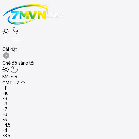
Cài đặt
Chế độ sáng tối
Múi giờ
GMT +7
-11
-10
-9
-8
-7
-6
-5
-4.5
-4
-3.5