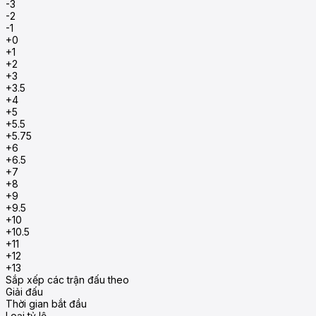
-3
-2
-1
+0
+1
+2
+3
+3.5
+4
+5
+5.5
+5.75
+6
+6.5
+7
+8
+9
+9.5
+10
+10.5
+11
+12
+13
Sắp xếp các trận đấu theo
Giải đấu
Thời gian bắt đầu
Loại tỷ lệ