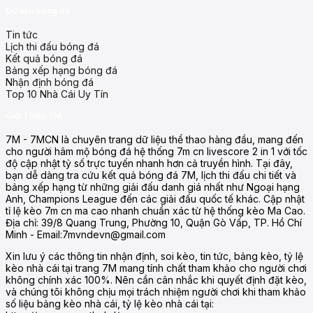
Dữ liệu bóng đá
Tin tức
Lịch thi đấu bóng đá
Kết quả bóng đá
Bảng xếp hạng bóng đá
Nhận định bóng đá
Top 10 Nhà Cái Uy Tín
Giới Thiệu 7M
7M - 7MCN là chuyên trang dữ liệu thể thao hàng đầu, mang đến
cho người hâm mộ bóng đá hệ thống 7m cn livescore 2 in 1 với tốc
độ cập nhật tỷ số trực tuyến nhanh hơn cả truyền hình. Tại đây,
bạn dễ dàng tra cứu kết quả bóng đá 7M, lịch thi đấu chi tiết và
bảng xếp hạng từ những giải đấu danh giá nhất như Ngoại hạng
Anh, Champions League đến các giải đấu quốc tế khác. Cập nhật
tỉ lệ kèo 7m cn ma cao nhanh chuẩn xác từ hệ thống kèo Ma Cao.
Địa chỉ: 39/8 Quang Trung, Phường 10, Quận Gò Vấp, TP. Hồ Chí
Minh - Email:
7mvndevn@gmail.com
Xin lưu ý các thông tin nhận định, soi kèo, tin tức, bảng kèo, tỷ lệ
kèo nhà cái tại trang 7M mang tính chất tham khảo cho người chơi
không chính xác 100%. Nên cần cân nhắc khi quyết định đặt kèo,
và chúng tôi không chịu mọi trách nhiệm người chơi khi tham khảo
số liệu bảng kèo nhà cái, tỷ lệ kèo nhà cái tại: