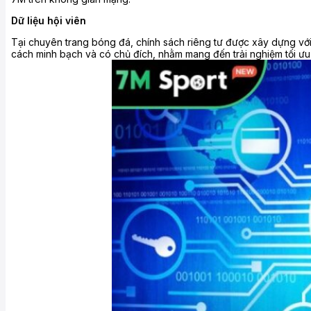
Dữ liệu hội viên
Tại chuyên trang bóng đá, chính sách riêng tư được xây dựng với t
cách minh bạch và có chủ đích, nhằm mang đến trải nghiệm tối ưu 