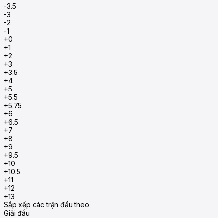
-3.5
-3
-2
-1
+0
+1
+2
+3
+3.5
+4
+5
+5.5
+5.75
+6
+6.5
+7
+8
+9
+9.5
+10
+10.5
+11
+12
+13
Sắp xếp các trận đấu theo
Giải đấu