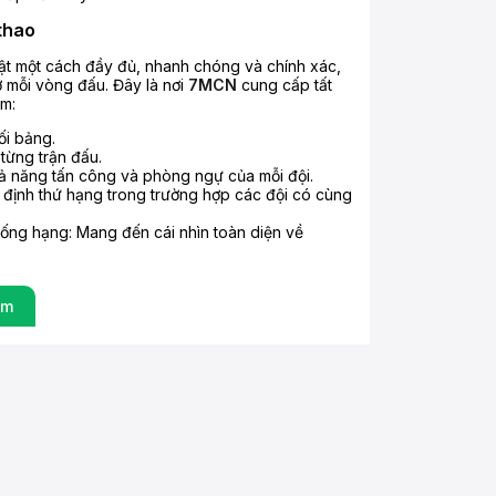
thao
ật một cách đầy đủ, nhanh chóng và chính xác,
 mỗi vòng đấu. Đây là nơi
7MCN
cung cấp tất
ồm:
ối bảng.
 từng trận đấu.
hả năng tấn công và phòng ngự của mỗi đội.
n định thứ hạng trong trường hợp các đội có cùng
uống hạng: Mang đến cái nhìn toàn diện về
rong nước mà còn theo sát các giải đấu lớn trên
e (Cúp C2), Ngoại hạng Anh, La Liga,
êm
ục sau mỗi trận đấu, giúp người xem dễ dàng
hất.
 các tiêu chí khác nhau trong bóng đá, hỗ trợ