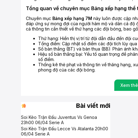
Tổng quan về chuyên mục Bảng xếp hạng thể 
Chuyên mục
Bảng xếp hạng 7M
này luôn được cập nh
đáp ứng sự mong đợi của người hâm mộ và dân cá độ ở
cả thông tin cần thiết về thứ hạng các đội bóng, bao g
Thứ hạng: Hiển thị vị trí từ đội dẫn đầu đến đội cu
Tổng điểm: Cập nhật số điểm các đội tích lũy qua
Số bàn thắng (BT) và bàn thua (BB): Phản ánh k
Hiệu số bàn thắng bại: Yếu tố quan trọng để phâ
số điểm.
Thống kê thẻ phạt và thông tin về thăng hạng, x
phong độ của các đội bóng.
Bảng xếp hạng 7M
không chỉ giới hạn ở các giải đấu t
thế giới như Champions League (Cúp C1), Europa Leagu
Xem th
Bundesliga và Serie A. Tất cả đều được cập nhật liên t
theo dõi và nắm bắt tình hình chi tiết một cách kịp thời n
Phân loại bảng xếp hạng và ý nghĩa nổi bật
Bài viết mới
Bảng xếp hạng 7M
được chia thành nhiều loại dựa trên
Soi Kèo Trận Đấu Juventus Vs Genoa
người chơi dễ dàng theo dõi và phân tích hiệu quả hơn.
23h00 06/04 Serie A
Soi Kèo Trận Đấu Lecce Vs Atalanta 20h00
BXH vòng tròn tính điểm
06/04 Serie A