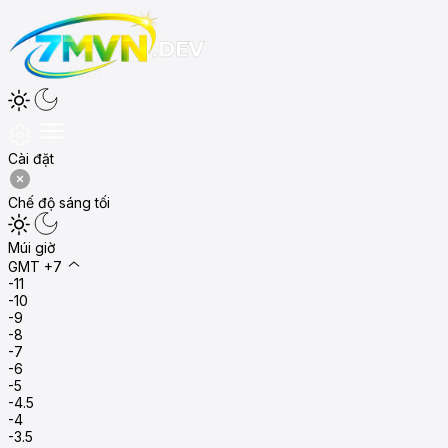
Cài đặt
Chế độ sáng tối
Múi giờ
GMT +7
-11
-10
-9
-8
-7
-6
-5
-4.5
-4
-3.5