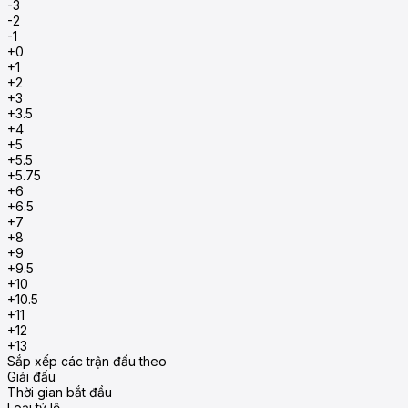
-3
-2
-1
+0
+1
+2
+3
+3.5
+4
+5
+5.5
+5.75
+6
+6.5
+7
+8
+9
+9.5
+10
+10.5
+11
+12
+13
Sắp xếp các trận đấu theo
Giải đấu
Thời gian bắt đầu
Loại tỷ lệ