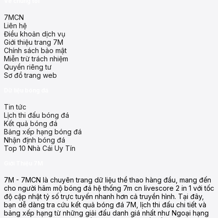
Về chúng tôi
7MCN
Liên hệ
Điều khoản dịch vụ
Giới thiệu trang 7M
Chính sách bảo mật
Miễn trừ trách nhiệm
Quyền riêng tư
Sơ đồ trang web
Dữ liệu bóng đá
Tin tức
Lịch thi đấu bóng đá
Kết quả bóng đá
Bảng xếp hạng bóng đá
Nhận định bóng đá
Top 10 Nhà Cái Uy Tín
Giới Thiệu 7M
7M - 7MCN là chuyên trang dữ liệu thể thao hàng đầu, mang đến
cho người hâm mộ bóng đá hệ thống 7m cn livescore 2 in 1 với tốc
độ cập nhật tỷ số trực tuyến nhanh hơn cả truyền hình. Tại đây,
bạn dễ dàng tra cứu kết quả bóng đá 7M, lịch thi đấu chi tiết và
bảng xếp hạng từ những giải đấu danh giá nhất như Ngoại hạng