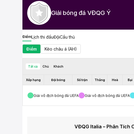
Giải bóng đá VĐQG Ý
Điểm
Lịch thi đấu
Đội
Cầu thủ
Điểm
Kèo châu á (AH)
Tất cả
Chủ
Khách
Xếp hạng
Đội bóng
Số trận
Thắng
Hoà
Bại
Giải vô địch bóng đá UEFA
Giải vô địch bóng đá UEFA
VĐQG Italia – Phân Tích