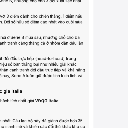
Serie B, nhường chỗ cho 3 đội xuất sắc nhất
 với 3 điểm dành cho chiến thắng, 1 điểm nếu
n. Đội sở hữu số điểm cao nhất vào cuối mùa
chơi ở Serie B mùa sau, nhường chỗ cho ba
 cạnh tranh căng thẳng cả ở nhóm dẫn đầu lẫn
ật đối đầu trực tiếp (head-to-head) trong
iệu số bàn thắng bại như nhiều giải khác.
 thần cạnh tranh đối đầu trực tiếp và khả năng
 này, Serie A luôn giữ được tính kịch tính và
gia Italia
hành tích nhất giải
VĐQG Italia
:
h nhất. Câu lạc bộ này đã giành được hơn 35
ợng mạnh mẽ và khiến các đối thủ khác khó có