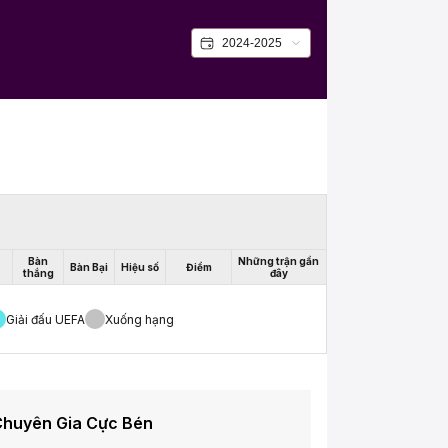
2024-2025
Bàn
Những trận gần
Bàn Bại
Hiệu số
Điểm
thắng
đây
Giải đấu UEFA
Xuống hạng
 Chuyên Gia Cực Bén