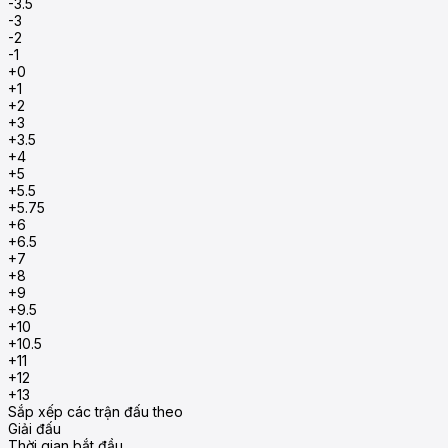
-3.5
-3
-2
-1
+0
+1
+2
+3
+3.5
+4
+5
+5.5
+5.75
+6
+6.5
+7
+8
+9
+9.5
+10
+10.5
+11
+12
+13
Sắp xếp các trận đấu theo
Giải đấu
Thời gian bắt đầu