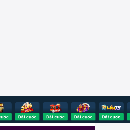
cược
Đặt cược
Đặt cược
Đặt cược
Đặt cược