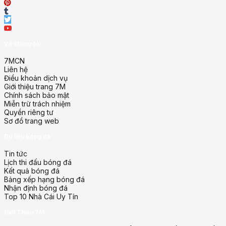
Giao diện của trang
lịch thi đấu 7M
sở hữu thiết kế tin
tin vô cùng thuận tiện. Mọi dữ liệu lịch thi đấu (LTD) đ
nhanh chóng nhận diện và theo dõi sát sao các câu lạ
Cập nhật dữ liệu thời gian thực (Real-time)
Về chúng tôi
Chúng tôi cung cấp thông tin mới nhất về lịch trình thi
7MCN
đội hình dự kiến. Điều này giúp người hâm mộ chủ độ
Liên hệ
giá, phân tích sâu sát nhất về phong độ của đội bóng 
Điều khoản dịch vụ
Giới thiệu trang 7M
Cố vấn cá cược và phân tích chuyên sâu
Chính sách bảo mật
Miễn trừ trách nhiệm
Bên cạnh dữ liệu trận đấu, chuyên mục
lịch thi đấu 
Quyền riêng tư
những bí quyết
soi kèo
từ chuyên gia. Những thông ti
Sơ đồ trang web
quan lực lượng, hỗ trợ người chơi đưa ra những quyết 
Dữ liệu bóng đá
Danh sách các giải đấu trên Lịch thi đấu 7M
Tin tức
Nhờ sự đa dạng từ nhiều giải đấu thuộc các quốc gia 
Lịch thi đấu bóng đá
thoải mái theo dõi những trận đấu sôi động và đầy hấ
Kết quả bóng đá
Bảng xếp hạng bóng đá
Premier League, giải đấu hàng đầu của bóng đá 
Nhận định bóng đá
nhờ sự cạnh tranh khốc liệt giữa các câu lạc bộ
Top 10 Nhà Cái Uy Tín
Việc cập nhật
lịch thi đấu 7M
trở thành một dịc
nhiệt.
Giới Thiệu 7M
UEFA Champions League hay Cúp C1 châu Âu là m
khán giả toàn cầu. Với sự góp mặt của những độ