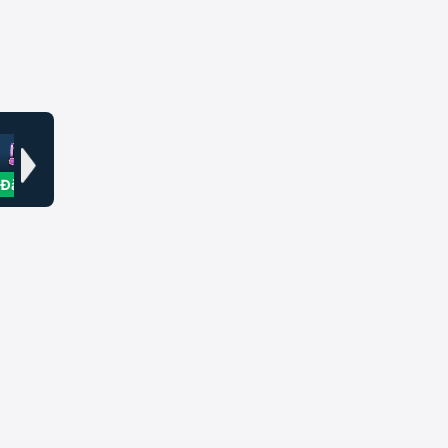
Đặt cược
Đặt cược
T6
T7
CN
21
22
23