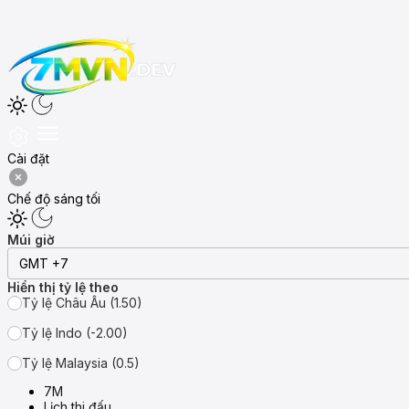
Cài đặt
Chế độ sáng tối
Múi giờ
GMT +7
Hiển thị tỷ lệ theo
Tỷ lệ Châu Âu (1.50)
Tỷ lệ Indo (-2.00)
Tỷ lệ Malaysia (0.5)
7M
Lịch thi đấu