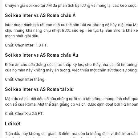
Chuyên gia soi kèo tại 7M đã phân tích kỹ lưỡng và mang lại các kèo cược 
Soi kèo Inter vs AS Roma châu Á
Inter được đánh giá rất cao nhờ ưu thế sân bãi và phong độ hủy diệt của Ma
chịu nhưng khả năng chịu nhiệt trước sức ép liên tục tại San Siro là kh
mạnh nhất giải đấu.
Chốt: Chọn Inter -1.0 FT.
Soi kèo Inter vs AS Roma châu Âu
Điểm ăn cho cửa thắng của Inter thấp kỷ lục, cho thấy nhà cái rất tin tưởn
của họ mùa này không mấy ấn tượng. Việc thiếu một chân sút thực sự bùng n
Chốt: Chọn Inter thắng.
Soi kèo Inter vs AS Roma tài xỉu
Mặc dù cả hai đội đều sở hữu những ngôi sao tấn công, nhưng tính chất quan 
con số của Roma. Một thế trận giằng co và chỉ được định đoạt bởi 1-2 khoản
Chốt: Chọn Xỉu 2.5 FT.
Lời kết
Trận đấu này không chỉ giành 3 điểm mà còn là khẳng định vị thế. Inter 