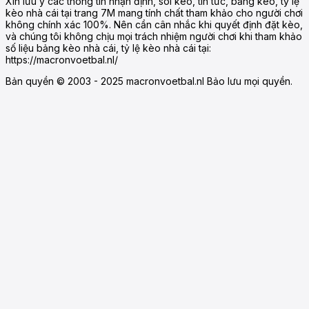
Xin lưu ý các thông tin nhận định, soi kèo, tin tức, bảng kèo, tỷ lệ
kèo nhà cái tại trang 7M mang tính chất tham khảo cho người chơi
không chính xác 100%. Nên cần cân nhắc khi quyết định đặt kèo,
và chúng tôi không chịu mọi trách nhiệm người chơi khi tham khảo
số liệu bảng kèo nhà cái, tỷ lệ kèo nhà cái tại:
https://macronvoetbal.nl/
Bản quyền © 2003 - 2025 macronvoetbal.nl Bảo lưu mọi quyền.