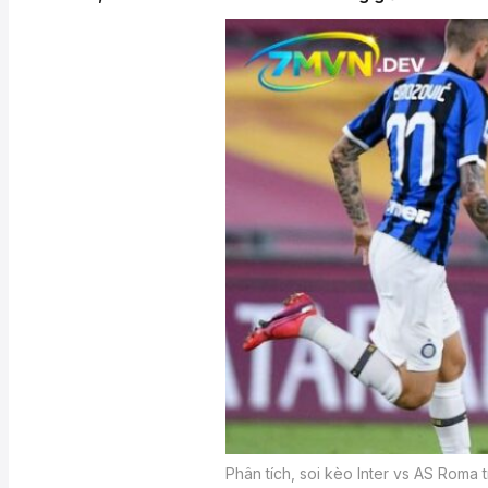
Phân tích, soi kèo Inter vs AS Roma 