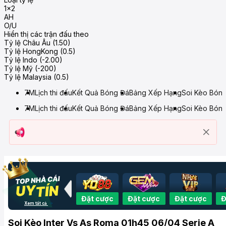
1x2
AH
O/U
Hiển thị các trận đấu theo
Tỷ lệ Châu Âu (1.50)
Tỷ lệ HongKong (0.5)
Tỷ lệ Indo (-2.00)
Tỷ lệ Mỹ (-200)
Tỷ lệ Malaysia (0.5)
7M
Lịch thi đấu
Kết Quả Bóng Đá
Bảng Xếp Hạng
Soi Kèo Bón
7M
Lịch thi đấu
Kết Quả Bóng Đá
Bảng Xếp Hạng
Soi Kèo Bón
t cược
Đặt cược
Đặt cược
Đặt cược
Đặt cược
Đ
Xem tất cả
Soi Kèo Inter Vs As Roma 01h45 06/04 Serie A