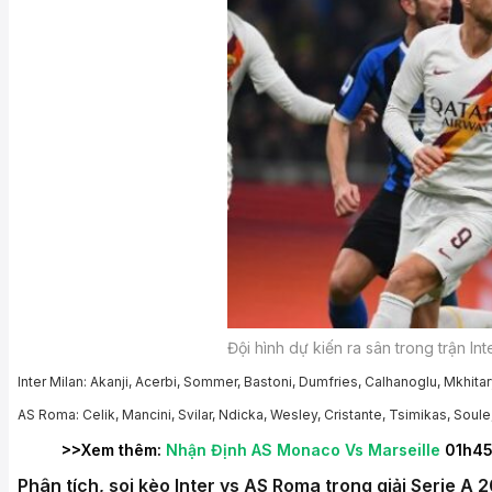
Đội hình dự kiến ra sân trong trận In
Inter Milan: Akanji, Acerbi, Sommer, Bastoni, Dumfries, Calhanoglu, Mkhitar
AS Roma: Celik, Mancini, Svilar, Ndicka, Wesley, Cristante, Tsimikas, Soule
>>Xem thêm:
Nhận Định AS Monaco Vs Marseille
01h45
Phân tích, soi kèo Inter vs AS Roma trong giải Serie A 