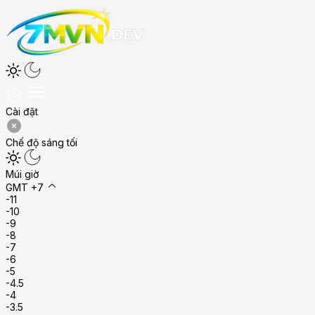
Cài đặt
Chế độ sáng tối
Múi giờ
GMT +7
-11
-10
-9
-8
-7
-6
-5
-4.5
-4
-3.5