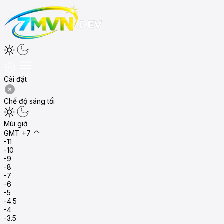
Cài đặt
Chế độ sáng tối
Múi giờ
GMT +7
-11
-10
-9
-8
-7
-6
-5
-4.5
-4
-3.5