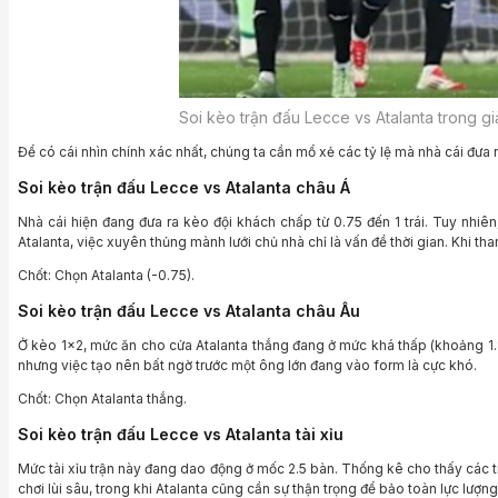
Soi kèo trận đấu Lecce vs Atalanta trong gi
Để có cái nhìn chính xác nhất, chúng ta cần mổ xẻ các tỷ lệ mà nhà cái đưa 
Soi kèo trận đấu Lecce vs Atalanta châu Á
Nhà cái hiện đang đưa ra kèo đội khách chấp từ 0.75 đến 1 trái. Tuy nhiên
Atalanta, việc xuyên thủng mành lưới chủ nhà chỉ là vấn đề thời gian. Khi t
Chốt: Chọn Atalanta (-0.75).
Soi kèo trận đấu Lecce vs Atalanta châu Âu
Ở kèo 1×2, mức ăn cho cửa Atalanta thắng đang ở mức khá thấp (khoảng 1.8
nhưng việc tạo nên bất ngờ trước một ông lớn đang vào form là cực khó.
Chốt: Chọn Atalanta thắng.
Soi kèo trận đấu Lecce vs Atalanta tài xỉu
Mức tài xỉu trận này đang dao động ở mốc 2.5 bàn. Thống kê cho thấy các t
chơi lùi sâu, trong khi Atalanta cũng cần sự thận trọng để bảo toàn lực lượn