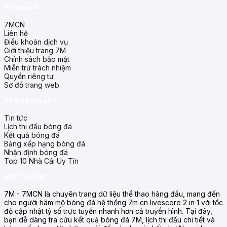
Về chúng tôi
7MCN
Liên hệ
Điều khoản dịch vụ
Giới thiệu trang 7M
Chính sách bảo mật
Miễn trừ trách nhiệm
Quyền riêng tư
Sơ đồ trang web
Dữ liệu bóng đá
Tin tức
Lịch thi đấu bóng đá
Kết quả bóng đá
Bảng xếp hạng bóng đá
Nhận định bóng đá
Top 10 Nhà Cái Uy Tín
Giới Thiệu 7M
7M - 7MCN là chuyên trang dữ liệu thể thao hàng đầu, mang đến
cho người hâm mộ bóng đá hệ thống 7m cn livescore 2 in 1 với tốc
độ cập nhật tỷ số trực tuyến nhanh hơn cả truyền hình. Tại đây,
bạn dễ dàng tra cứu kết quả bóng đá 7M, lịch thi đấu chi tiết và