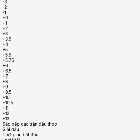
-3
-2
-1
+0
+1
+2
+3
+3.5
+4
+5
+5.5
+5.75
+6
+6.5
+7
+8
+9
+9.5
+10
+10.5
+11
+12
+13
Sắp xếp các trận đấu theo
Giải đấu
Thời gian bắt đầu
Loại tỷ lệ