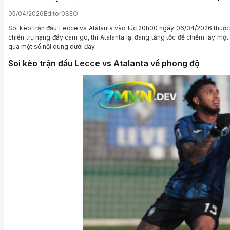
05/04/2026
Editor0SEO
Soi kèo trận đấu Lecce vs Atalanta vào lúc 20h00 ngày 06/04/2026 thuộc
chiến trụ hạng đầy cam go, thì Atalanta lại đang tăng tốc để chiếm lấy mộ
qua một số nội dung dưới đây.
Soi kèo trận đấu Lecce vs Atalanta về phong độ