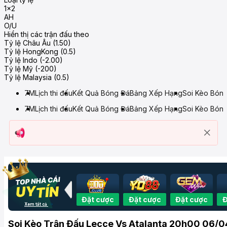
1x2
AH
O/U
Hiển thị các trận đấu theo
Tỷ lệ Châu Âu (1.50)
Tỷ lệ HongKong (0.5)
Tỷ lệ Indo (-2.00)
Tỷ lệ Mỹ (-200)
Tỷ lệ Malaysia (0.5)
7M
Lịch thi đấu
Kết Quả Bóng Đá
Bảng Xếp Hạng
Soi Kèo Bón
7M
Lịch thi đấu
Kết Quả Bóng Đá
Bảng Xếp Hạng
Soi Kèo Bón
Đặt cược
Đặt cược
Đặt cược
Đ
Xem tất cả
Soi Kèo Trận Đấu Lecce Vs Atalanta 20h00 06/0