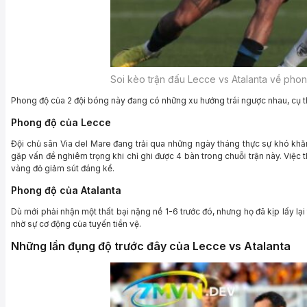
Soi kèo trận đấu Lecce vs Atalanta về pho
Phong độ của 2 đội bóng này đang có những xu hướng trái ngược nhau, cụ t
Phong độ của Lecce
Đội chủ sân Via del Mare đang trải qua những ngày tháng thực sự khó khăn.
gặp vấn đề nghiêm trọng khi chỉ ghi được 4 bàn trong chuỗi trận này. Việc
vàng đỏ giảm sút đáng kể.
Phong độ của Atalanta
Dù mới phải nhận một thất bại nặng nề 1-6 trước đó, nhưng họ đã kịp lấy lại
nhờ sự cơ động của tuyến tiền vệ.
Những lần đụng độ trước đây của Lecce vs Atalanta