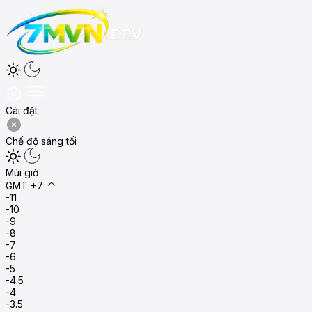
Cài đặt
Chế độ sáng tối
Múi giờ
GMT +7
-11
-10
-9
-8
-7
-6
-5
-4.5
-4
-3.5