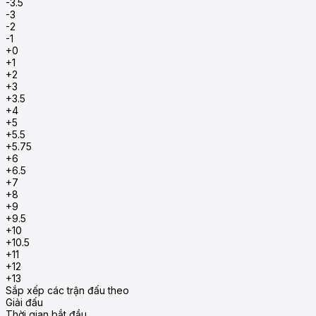
-3.5
-3
-2
-1
+0
+1
+2
+3
+3.5
+4
+5
+5.5
+5.75
+6
+6.5
+7
+8
+9
+9.5
+10
+10.5
+11
+12
+13
Sắp xếp các trận đấu theo
Giải đấu
Thời gian bắt đầu