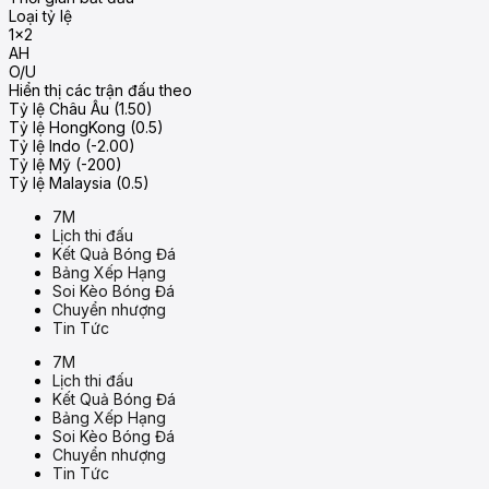
Loại tỷ lệ
1x2
AH
O/U
Hiển thị các trận đấu theo
Tỷ lệ Châu Âu (1.50)
Tỷ lệ HongKong (0.5)
Tỷ lệ Indo (-2.00)
Tỷ lệ Mỹ (-200)
Tỷ lệ Malaysia (0.5)
7M
Lịch thi đấu
Kết Quả Bóng Đá
Bảng Xếp Hạng
Soi Kèo Bóng Đá
Chuyển nhượng
Tin Tức
7M
Lịch thi đấu
Kết Quả Bóng Đá
Bảng Xếp Hạng
Soi Kèo Bóng Đá
Chuyển nhượng
Tin Tức