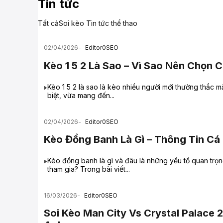
Tin tức
Tất cả
Soi kèo
Tin tức thể thao
02/04/2026
Editor0SEO
Kèo 1 5 2 Là Sao – Vì Sao Nên Chọn 
Kèo 1 5 2 là sao là kèo nhiều người mới thường thắc 
biệt, vừa mang đến...
02/04/2026
Editor0SEO
Kèo Đồng Banh Là Gì – Thông Tin Cá
Kèo đồng banh là gì và đâu là những yếu tố quan trọn
tham gia? Trong bài viết...
16/03/2026
Editor0SEO
Soi Kèo Man City Vs Crystal Palace