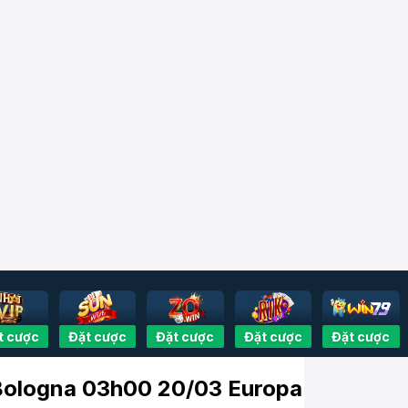
t cược
Đặt cược
Đặt cược
Đặt cược
Đặt cược
Bologna 03h00 20/03 Europa