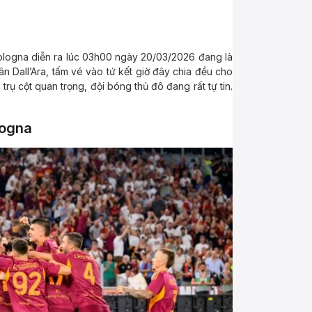
ologna diễn ra lúc 03h00 ngày 20/03/2026 đang là
sân Dall’Ara, tấm vé vào tứ kết giờ đây chia đều cho
 trụ cột quan trọng, đội bóng thủ đô đang rất tự tin.
logna