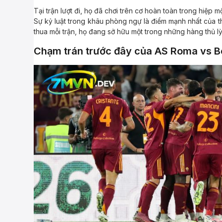
Tại trận lượt đi, họ đã chơi trên cơ hoàn toàn trong hiệp
Sự kỷ luật trong khâu phòng ngự là điểm mạnh nhất của thầ
thua mỗi trận, họ đang sở hữu một trong những hàng thủ lỳ
Chạm trán trước đây của AS Roma vs B