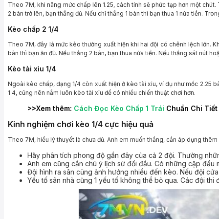
Theo 7M, khi nâng mức chấp lên 1.25, cách tính sẽ phức tạp hơn một chút. 
2 bàn trở lên, bạn thắng đủ. Nếu chỉ thắng 1 bàn thì bạn thua 1 nửa tiền. Tr
Kèo chấp 2 1/4
Theo 7M, đây là mức kèo thường xuất hiện khi hai đội có chênh lệch lớn. K
bàn thì bạn ăn đủ. Nếu thắng 2 bàn, bạn thua nửa tiền. Nếu thắng sát nút ho
Kèo tài xỉu 1/4
Ngoài kèo chấp, dạng 1/4 còn xuất hiện ở kèo tài xỉu, ví dụ như mốc 2.25 bà
1 4, cũng nên nắm luôn kèo tài xỉu để có nhiều chiến thuật chơi hơn.
>>Xem thêm:
Cách Đọc Kèo Chấp 1 Trái
Chuẩn Chi Tiết
Kinh nghiệm chơi kèo 1/4 cực hiệu quả
Theo 7M, hiểu lý thuyết là chưa đủ. Anh em muốn thắng, cần áp dụng thêm k
Hãy phân tích phong độ gần đây của cả 2 đội. Thường những đ
Anh em cũng cần chú ý lịch sử đối đầu. Có những cặp đấu m
Đội hình ra sân cũng ảnh hưởng nhiều đến kèo. Nếu đội cửa t
Yếu tố sân nhà cũng 1 yếu tố không thể bỏ qua. Các đội thi 