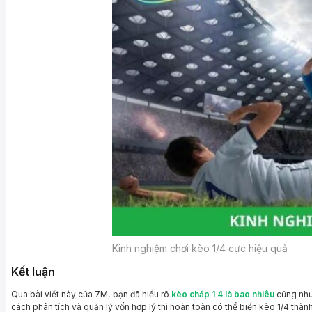
Kinh nghiệm chơi kèo 1/4 cực hiệu quả
Kết luận
Qua bài viết này của 7M, bạn đã hiểu rõ
kèo chấp 1 4 là bao nhiêu
cũng như 
cách phân tích và quản lý vốn hợp lý thì hoàn toàn có thể biến kèo 1/4 thành