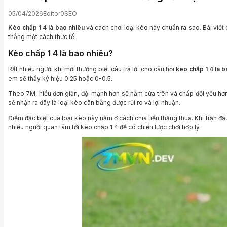
05/04/2026
Editor0SEO
Kèo chấp 1 4 là bao nhiêu
và cách chơi loại kèo này chuẩn ra sao. Bài viết
thắng một cách thực tế.
Kèo chấp 1 4 là bao nhiêu?
Rất nhiều người khi mới thường biết câu trả lời cho câu hỏi
kèo chấp 1 4 là b
em sẽ thấy ký hiệu 0.25 hoặc 0-0.5.
Theo 7M, hiểu đơn giản, đội mạnh hơn sẽ nằm cửa trên và chấp đội yếu hơn 
sẽ nhận ra đây là loại kèo cân bằng được rủi ro và lợi nhuận.
Điểm đặc biệt của loại kèo này nằm ở cách chia tiền thắng thua. Khi trận đấ
nhiều người quan tâm tới kèo chấp 1 4 để có chiến lược chơi hợp lý.