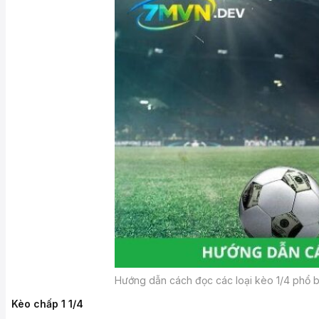
Hướng dẫn cách đọc các loại kèo 1/4 phổ b
Kèo chấp 1 1/4