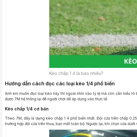
Kèo chấp 1 4 là bao nhiêu?
Hướng dẫn cách đọc các loại kèo 1/4 phổ biến
Anh em muốn đọc loại kèo này thì ngoài nhìn vào tỷ lệ mà còn cần hiểu rõ b
được 7M hệ thống lại để người chơi dễ áp dụng vào thực tế.
Kèo chấp 1/4 cơ bản
Theo 7M, đây là dạng kèo chấp 1 4 phổ biến nhất. Đội cửa trên chấp 0.25 
trường hợp đội cửa trên thua, bạn mất toàn bộ. Ngược lại, khi chọn cửa dưới 