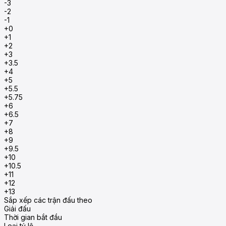
-3
-2
-1
+0
+1
+2
+3
+3.5
+4
+5
+5.5
+5.75
+6
+6.5
+7
+8
+9
+9.5
+10
+10.5
+11
+12
+13
Sắp xếp các trận đấu theo
Giải đấu
Thời gian bắt đầu
Loại tỷ lệ