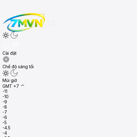
Cài đặt
Chế độ sáng tối
Múi giờ
GMT +7
-11
-10
-9
-8
-7
-6
-5
-4.5
-4