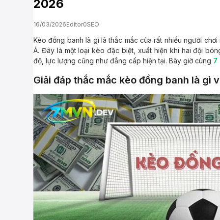
2026
16/03/2026
Editor0SEO
Kèo đồng banh là gì là thắc mắc của rất nhiều người chơi 
Á. Đây là một loại kèo đặc biệt, xuất hiện khi hai đội 
độ, lực lượng cũng như đẳng cấp hiện tại. Bây giờ cùng
7
Giải đáp thắc mắc kèo đồng banh là gì 