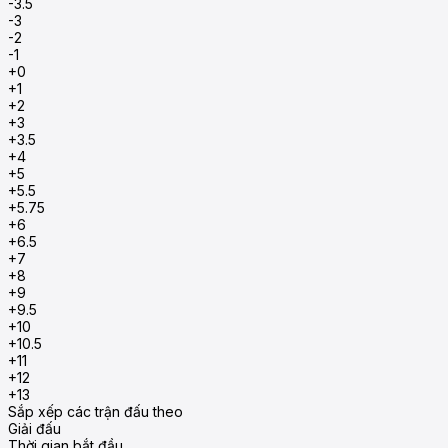
-3.5
-3
-2
-1
+0
+1
+2
+3
+3.5
+4
+5
+5.5
+5.75
+6
+6.5
+7
+8
+9
+9.5
+10
+10.5
+11
+12
+13
Sắp xếp các trận đấu theo
Giải đấu
Thời gian bắt đầu