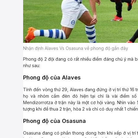
Nhận định Alaves Vs Osasuna về phong độ gần đây
Phong độ 2 đội đang có rất nhiều điểm đáng chú ý mà bạ
như sau:
Phong độ của Alaves
Tính đến vòng thứ 29, Alaves đang đứng ở vị trí thứ 16
họ và nhóm cầm đèn đỏ hiện tại chỉ là vài điểm số
Mendizorrotza ở trận này là một cơ hội vàng. Nhìn vào
tượng khi để thua 2 trận, hòa 2 và chỉ có duy nhất 1 chiế
Phong độ của Osasuna
Osasuna đang có phần thong dong hơn khi xếp ở vị trí 