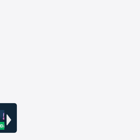
ược
Đặt cược