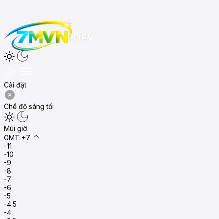
Cài đặt
Chế độ sáng tối
Múi giờ
GMT +7
-11
-10
-9
-8
-7
-6
-5
-4.5
-4