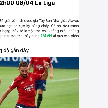
2h00 06/04 La Liga
 30 giải vô địch quốc gia Tây Ban Nha giữa Alaves
hứa hẹn sẽ cực kỳ bùng cháy. Cả hai đều muốn
xếp hạng, đây sẽ là một trận cầu không thiếu những
 tin trước trận, hãy cùng
7M VN
đi qua các phân
g độ gần đây