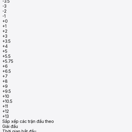
-3.5
-3
-2
-1
+0
+1
+2
+3
+3.5
+4
+5
+5.5
+5.75
+6
+6.5
+7
+8
+9
+9.5
+10
+10.5
+11
+12
+13
Sắp xếp các trận đấu theo
Giải đấu
Thời gian bắt đầu