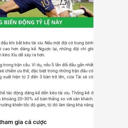
đầu khi bắt kèo tài xỉu. Nếu một đội có trung bình
sẽ cao hơn đáng kể. Ngược lại, những đội chỉ ghi
n kèo Xỉu dễ xảy ra hơn.
 trong trận cầu. Ví dụ, nếu 5 lần đối đầu gần nhất
 sẽ chiếm ưu thế, đặc biệt trong những trận đấu có
g xuất hiện từ 2 đến 3 bàn trở lên, cửa Tài sẽ có
ó thể tác động đáng kể đến kèo tài xỉu. Thống kê ở
hơn khoảng 20–30% số bàn thắng so với sân khách.
 thường khiến tốc độ giảm, từ đó làm tăng khả năng
i tham gia cá cược