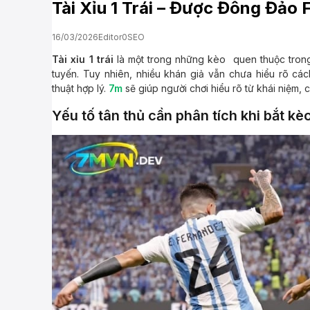
Tài Xỉu 1 Trái – Được Đông Đảo
16/03/2026
Editor0SEO
Tài xỉu 1 trái
là một trong những kèo quen thuộc trong 
tuyến. Tuy nhiên, nhiều khán giả vẫn chưa hiểu rõ cá
thuật hợp lý.
7m
sẽ giúp người chơi hiểu rõ từ khái niệm, 
Yếu tố tân thủ cần phân tích khi bắt kèo 