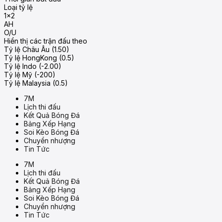
Loại tỷ lệ
1x2
AH
O/U
Hiển thị các trận đấu theo
Tỷ lệ Châu Âu (1.50)
Tỷ lệ HongKong (0.5)
Tỷ lệ Indo (-2.00)
Tỷ lệ Mỹ (-200)
Tỷ lệ Malaysia (0.5)
7M
Lịch thi đấu
Kết Quả Bóng Đá
Bảng Xếp Hạng
Soi Kèo Bóng Đá
Chuyển nhượng
Tin Tức
7M
Lịch thi đấu
Kết Quả Bóng Đá
Bảng Xếp Hạng
Soi Kèo Bóng Đá
Chuyển nhượng
Tin Tức