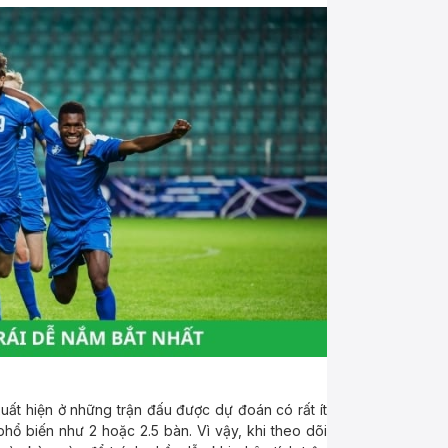
xuất hiện ở những trận đấu được dự đoán có rất ít
phổ biến như 2 hoặc 2.5 bàn. Vì vậy, khi theo dõi