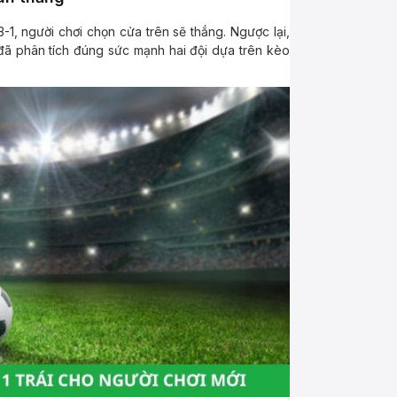
-1, người chơi chọn cửa trên sẽ thắng. Ngược lại,
 đã phân tích đúng sức mạnh hai đội dựa trên kèo