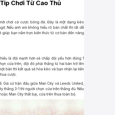
 Tip Chơi Từ Cao Thủ
mới chơi cá cược bóng đá. Đây là một dạng kèo
gờ. Nếu anh em không hiểu rõ bản chất thì rất dễ
 giúp bạn nắm trọn kiến thức từ cơ bản đến nâng
 hiểu là đội mạnh hơn sẽ chấp đội yếu hơn đúng 1
họn cửa trên, đội đó phải thắng từ hai bàn trở lên
một bàn thì kết quả sẽ hòa kèo và bạn nhận lại tiền
thua cược.
tế. Giả sử trận đấu giữa Man City và Leeds United,
y thắng 3-1 thì người chọn cửa trên thắng đủ. Nếu
 hoặc Man City thất bại, cửa trên thua toàn bộ.