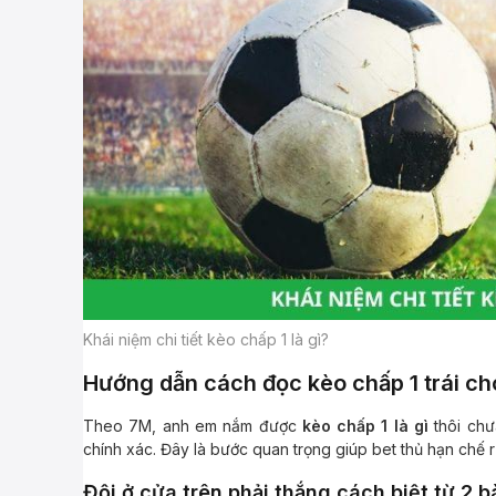
Khái niệm chi tiết kèo chấp 1 là gì?
Hướng dẫn cách đọc kèo chấp 1 trái ch
Theo 7M, anh em nắm được
kèo chấp 1 là gì
thôi chư
chính xác. Đây là bước quan trọng giúp bet thủ hạn chế r
Đội ở cửa trên phải thắng cách biệt từ 2 