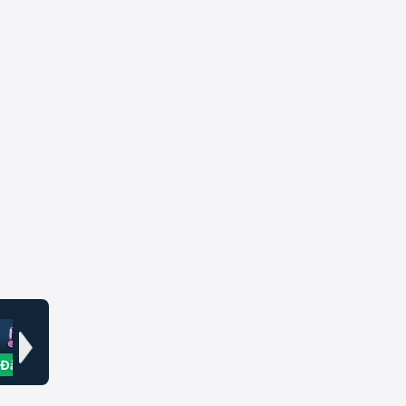
Đặt cược
Đặt cược