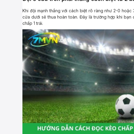
Khi đội mạnh thắng với cách biệt rõ ràng như 2-0 hoặc 3
cửa dưới sẽ thua hoàn toàn. Đây là trường hợp khi bạn
chấp 1 trái.